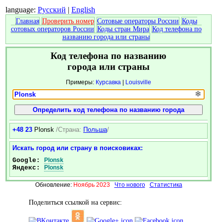
language:
Русский
|
English
Главная
Проверить номер
Сотовые операторы России
Коды
сотовых операторов России
Коды стран Мира
Код телефона по
названию города или страны
Код телефона по названию
города или страны
Примеры:
Курсавка
|
Louisville
❄
+48 23
Plonsk
/Страна:
Польша
/
Искать город или страну в поисковиках:
Google:
Plonsk
Яндекс:
Plonsk
Обновление:
Ноябрь 2023
Что нового
Статистика
Поделиться ссылкой на сервис: