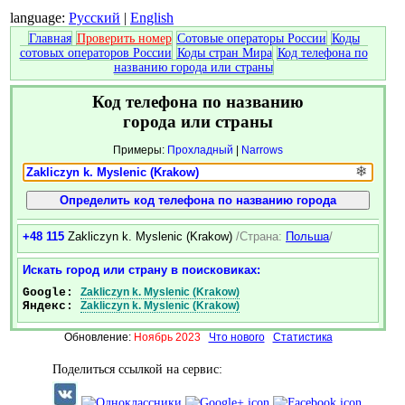
language:
Русский
|
English
Главная
Проверить номер
Сотовые операторы России
Коды
сотовых операторов России
Коды стран Мира
Код телефона по
названию города или страны
Код телефона по названию
города или страны
Примеры:
Прохладный
|
Narrows
❄
+48 115
Zakliczyn k. Myslenic (Krakow)
/Страна:
Польша
/
Искать город или страну в поисковиках:
Google:
Zakliczyn k. Myslenic (Krakow)
Яндекс:
Zakliczyn k. Myslenic (Krakow)
Обновление:
Ноябрь 2023
Что нового
Статистика
Поделиться ссылкой на сервис: