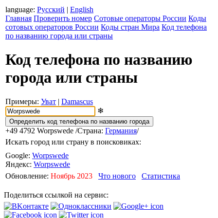
language:
Русский
|
English
Главная
Проверить номер
Сотовые операторы России
Коды
сотовых операторов России
Коды стран Мира
Код телефона
по названию города или страны
Код телефона по названию
города или страны
Примеры:
Уват
|
Damascus
❄
+49 4792
Worpswede
/Страна:
Германия
/
Искать город или страну в поисковиках:
Google:
Worpswede
Яндекс:
Worpswede
Обновление:
Ноябрь 2023
Что нового
Статистика
Поделиться ссылкой на сервис: