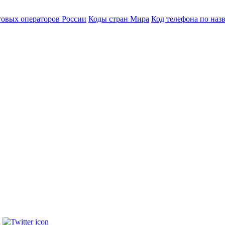
товых операторов России
Коды стран Мира
Код телефона по наз