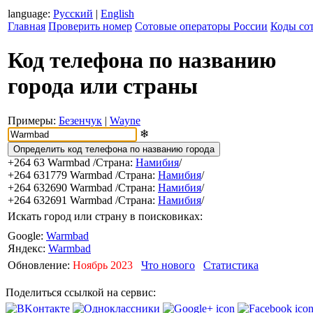
language:
Русский
|
English
Главная
Проверить номер
Сотовые операторы России
Коды со
Код телефона по названию
города или страны
Примеры:
Безенчук
|
Wayne
❄
+264 63
Warmbad
/Страна:
Намибия
/
+264 631779
Warmbad
/Страна:
Намибия
/
+264 632690
Warmbad
/Страна:
Намибия
/
+264 632691
Warmbad
/Страна:
Намибия
/
Искать город или страну в поисковиках:
Google:
Warmbad
Яндекс:
Warmbad
Обновление:
Ноябрь 2023
Что нового
Статистика
Поделиться ссылкой на сервис: