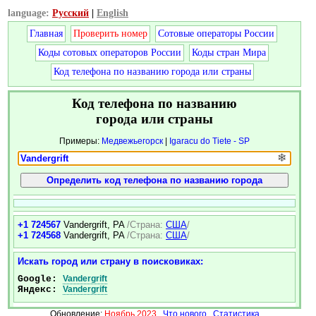
language:
Русский
|
English
Главная
Проверить номер
Сотовые операторы России
Коды сотовых операторов России
Коды стран Мира
Код телефона по названию города или страны
Код телефона по названию
города или страны
Примеры:
Медвежьегорск
|
Igaracu do Tiete - SP
❄
+1 724567
Vandergrift, PA
/Страна:
США
/
+1 724568
Vandergrift, PA
/Страна:
США
/
Искать город или страну в поисковиках:
Google:
Vandergrift
Яндекс:
Vandergrift
Обновление:
Ноябрь 2023
Что нового
Статистика