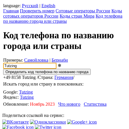
language:
Русский
|
English
Главная
Проверить номер
Сотовые операторы России
Коды
сотовых операторов России
Коды стран Мира
Код телефона
по названию города или страны
Код телефона по названию
города или страны
Примеры:
Самойловка
|
Бернаби
❄
+49 8158
Tutzing
/Страна:
Германия
/
Искать город или страну в поисковиках:
Google:
Tutzing
Яндекс:
Tutzing
Обновление:
Ноябрь 2023
Что нового
Статистика
Поделиться ссылкой на сервис: