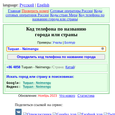
language:
Русский
|
English
Главная
Проверить номер
Сотовые операторы России
Коды
сотовых операторов России
Коды стран Мира
Код телефона по
названию города или страны
Код телефона по названию
города или страны
Примеры:
Учалы
|
Болпур
❄
+86 4858
Tuquan - Neimengu
/Страна:
Китай
/
Искать город или страну в поисковиках:
Google:
Tuquan - Neimengu
Яндекс:
Tuquan - Neimengu
Обновление:
Ноябрь 2023
Что нового
Статистика
Поделиться ссылкой на сервис: