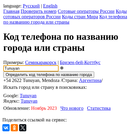
language:
Русский
|
English
Главная
Проверить номер
Сотовые операторы России
Коды
сотовых операторов России
Коды стран Мира
Код телефона
по названию города или страны
Код телефона по названию
города или страны
Примеры:
Семикаракорск
|
Бризен-бей-Коттбус
❄
+54 2622
Tunuyan, Mendoza
/Страна:
Аргентина
/
Искать город или страну в поисковиках:
Google:
Tunuyan
Яндекс:
Tunuyan
Обновление:
Ноябрь 2023
Что нового
Статистика
Поделиться ссылкой на сервис: