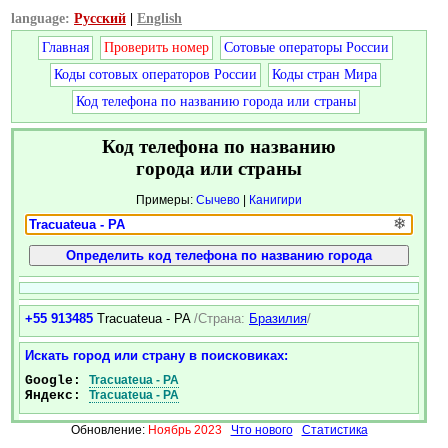
language:
Русский
|
English
Главная
Проверить номер
Сотовые операторы России
Коды сотовых операторов России
Коды стран Мира
Код телефона по названию города или страны
Код телефона по названию
города или страны
Примеры:
Сычево
|
Канигири
❄
+55 913485
Tracuateua - PA
/Страна:
Бразилия
/
Искать город или страну в поисковиках:
Google:
Tracuateua - PA
Яндекс:
Tracuateua - PA
Обновление:
Ноябрь 2023
Что нового
Статистика