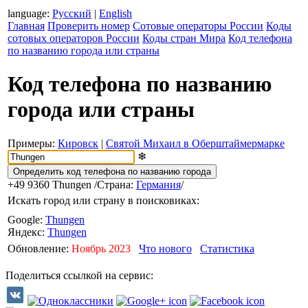
language:
Русский
|
English
Главная
Проверить номер
Сотовые операторы России
Коды
сотовых операторов России
Коды стран Мира
Код телефона
по названию города или страны
Код телефона по названию
города или страны
Примеры:
Кировск
|
Святой Михаил в Оберштаймермарке
❄
+49 9360
Thungen
/Страна:
Германия
/
Искать город или страну в поисковиках:
Google:
Thungen
Яндекс:
Thungen
Обновление:
Ноябрь 2023
Что нового
Статистика
Поделиться ссылкой на сервис: