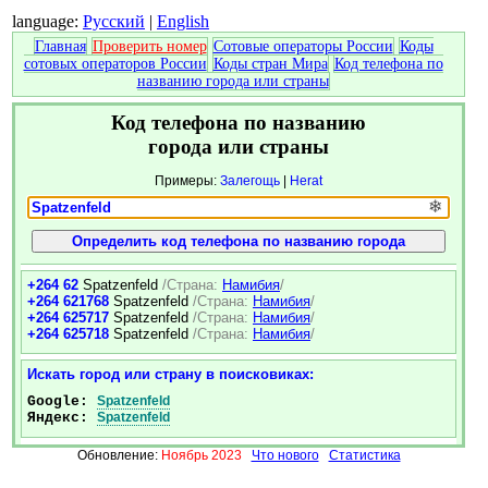
language:
Русский
|
English
Главная
Проверить номер
Сотовые операторы России
Коды
сотовых операторов России
Коды стран Мира
Код телефона по
названию города или страны
Код телефона по названию
города или страны
Примеры:
Залегощь
|
Herat
❄
+264 62
Spatzenfeld
/Страна:
Намибия
/
+264 621768
Spatzenfeld
/Страна:
Намибия
/
+264 625717
Spatzenfeld
/Страна:
Намибия
/
+264 625718
Spatzenfeld
/Страна:
Намибия
/
Искать город или страну в поисковиках:
Google:
Spatzenfeld
Яндекс:
Spatzenfeld
Обновление:
Ноябрь 2023
Что нового
Статистика