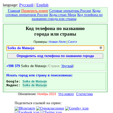
language:
Русский
|
English
Главная
Проверить номер
Сотовые операторы России
Коды
сотовых операторов России
Коды стран Мира
Код телефона по
названию города или страны
Код телефона по названию
города или страны
Примеры:
Новая Ляля
|
Сиэтл
❄
+598 379
Solks de Mataojo
/Страна:
Уругвай
/
Искать город или страну в поисковиках:
Google:
Solks de Mataojo
Яндекс:
Solks de Mataojo
Обновление:
Ноябрь 2023
Что нового
Статистика
Поделиться ссылкой на сервис: