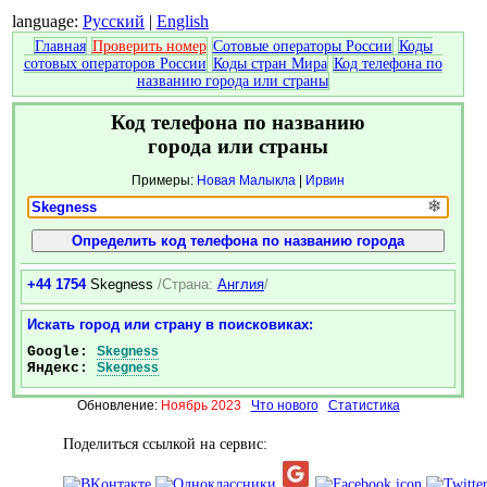
language:
Русский
|
English
Главная
Проверить номер
Сотовые операторы России
Коды
сотовых операторов России
Коды стран Мира
Код телефона по
названию города или страны
Код телефона по названию
города или страны
Примеры:
Новая Малыкла
|
Ирвин
❄
+44 1754
Skegness
/Страна:
Англия
/
Искать город или страну в поисковиках:
Google:
Skegness
Яндекс:
Skegness
Обновление:
Ноябрь 2023
Что нового
Статистика
Поделиться ссылкой на сервис: