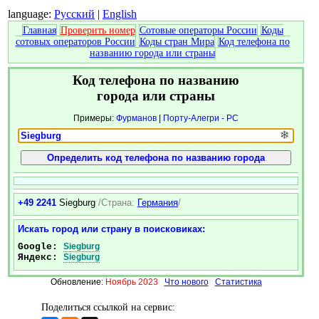
language:
Русский
|
English
Главная
Проверить номер
Сотовые операторы России
Коды
сотовых операторов России
Коды стран Мира
Код телефона по
названию города или страны
Код телефона по названию
города или страны
Примеры:
Фурманов
|
Порту-Алегри - РС
❄
+49 2241
Siegburg
/Страна:
Германия
/
Искать город или страну в поисковиках:
Google:
Siegburg
Яндекс:
Siegburg
Обновление:
Ноябрь 2023
Что нового
Статистика
Поделиться ссылкой на сервис: