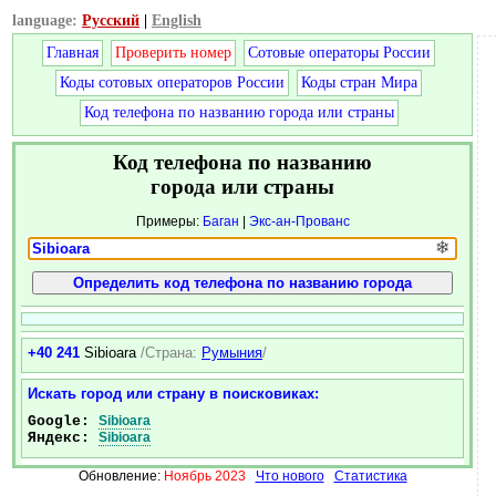
language:
Русский
|
English
Главная
Проверить номер
Сотовые операторы России
Коды сотовых операторов России
Коды стран Мира
Код телефона по названию города или страны
Код телефона по названию
города или страны
Примеры:
Баган
|
Экс-ан-Прованс
❄
+40 241
Sibioara
/Страна:
Румыния
/
Искать город или страну в поисковиках:
Google:
Sibioara
Яндекс:
Sibioara
Обновление:
Ноябрь 2023
Что нового
Статистика