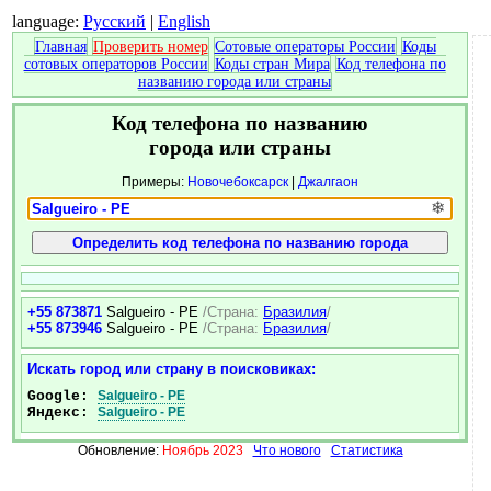
language:
Русский
|
English
Главная
Проверить номер
Сотовые операторы России
Коды
сотовых операторов России
Коды стран Мира
Код телефона по
названию города или страны
Код телефона по названию
города или страны
Примеры:
Новочебоксарск
|
Джалгаон
❄
+55 873871
Salgueiro - PE
/Страна:
Бразилия
/
+55 873946
Salgueiro - PE
/Страна:
Бразилия
/
Искать город или страну в поисковиках:
Google:
Salgueiro - PE
Яндекс:
Salgueiro - PE
Обновление:
Ноябрь 2023
Что нового
Статистика