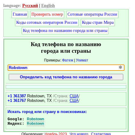
language:
Русский
|
English
Главная
Проверить номер
Сотовые операторы России
Коды сотовых операторов России
Коды стран Мира
Код телефона по названию города или страны
Код телефона по названию
города или страны
Примеры:
Фатеж
|
Ухимат
❄
+1 361387
Robstown, TX
/Страна:
США
/
+1 361767
Robstown, TX
/Страна:
США
/
Искать город или страну в поисковиках:
Google:
Robstown
Яндекс:
Robstown
Обновление:
Ноябрь 2023
Что нового
Статистика