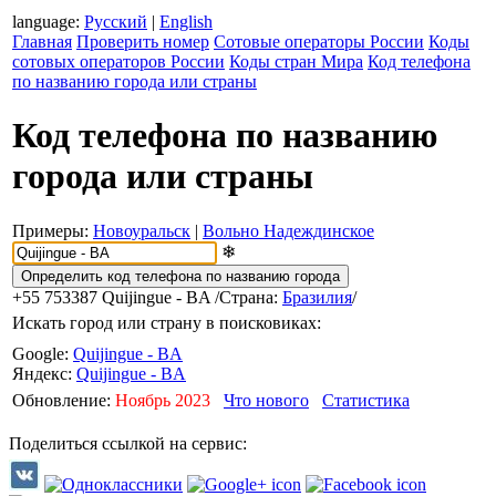
language:
Русский
|
English
Главная
Проверить номер
Сотовые операторы России
Коды
сотовых операторов России
Коды стран Мира
Код телефона
по названию города или страны
Код телефона по названию
города или страны
Примеры:
Новоуральск
|
Вольно Надеждинское
❄
+55 753387
Quijingue - BA
/Страна:
Бразилия
/
Искать город или страну в поисковиках:
Google:
Quijingue - BA
Яндекс:
Quijingue - BA
Обновление:
Ноябрь 2023
Что нового
Статистика
Поделиться ссылкой на сервис: