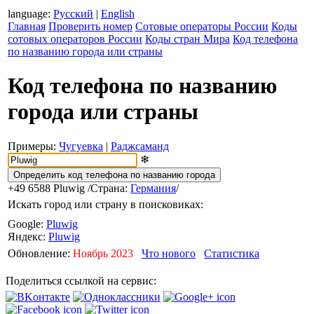
language:
Русский
|
English
Главная
Проверить номер
Сотовые операторы России
Коды
сотовых операторов России
Коды стран Мира
Код телефона
по названию города или страны
Код телефона по названию
города или страны
Примеры:
Чугуевка
|
Раджсаманд
❄
+49 6588
Pluwig
/Страна:
Германия
/
Искать город или страну в поисковиках:
Google:
Pluwig
Яндекс:
Pluwig
Обновление:
Ноябрь 2023
Что нового
Статистика
Поделиться ссылкой на сервис: