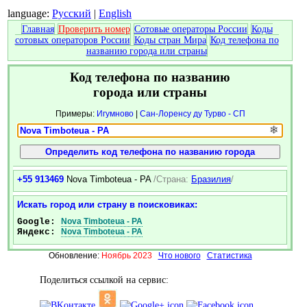
language:
Русский
|
English
Главная
Проверить номер
Сотовые операторы России
Коды
сотовых операторов России
Коды стран Мира
Код телефона по
названию города или страны
Код телефона по названию
города или страны
Примеры:
Игумново
|
Сан-Лоренсу ду Турво - СП
❄
+55 913469
Nova Timboteua - PA
/Страна:
Бразилия
/
Искать город или страну в поисковиках:
Google:
Nova Timboteua - PA
Яндекс:
Nova Timboteua - PA
Обновление:
Ноябрь 2023
Что нового
Статистика
Поделиться ссылкой на сервис: