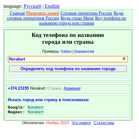
language:
Русский
|
English
Главная
Проверить номер
Сотовые операторы России
Коды
сотовых операторов России
Коды стран Мира
Код телефона по
названию города или страны
Код телефона по названию
города или страны
Примеры:
Хабез
|
Бирмингем
❄
+374 23195
Norakert
/Страна:
Армения
/
Искать город или страну в поисковиках:
Google:
Norakert
Яндекс:
Norakert
Обновление:
Ноябрь 2023
Что нового
Статистика