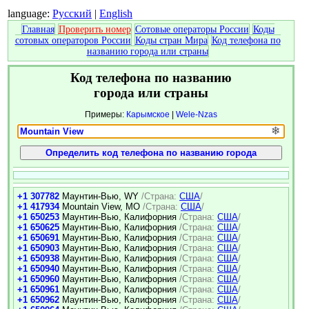
language:
Русский
|
English
Главная
Проверить номер
Сотовые операторы России
Коды
сотовых операторов России
Коды стран Мира
Код телефона по
названию города или страны
Код телефона по названию
города или страны
Примеры:
Карымское
|
Wele-Nzas
❄
+1 307782
Маунтин-Вью, WY
/Страна:
США
/
+1 417934
Mountain View, MO
/Страна:
США
/
+1 650253
Маунтин-Вью, Калифорния
/Страна:
США
/
+1 650625
Маунтин-Вью, Калифорния
/Страна:
США
/
+1 650691
Маунтин-Вью, Калифорния
/Страна:
США
/
+1 650903
Маунтин-Вью, Калифорния
/Страна:
США
/
+1 650938
Маунтин-Вью, Калифорния
/Страна:
США
/
+1 650940
Маунтин-Вью, Калифорния
/Страна:
США
/
+1 650960
Маунтин-Вью, Калифорния
/Страна:
США
/
+1 650961
Маунтин-Вью, Калифорния
/Страна:
США
/
+1 650962
Маунтин-Вью, Калифорния
/Страна:
США
/