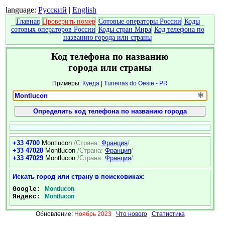
language:
Русский
|
English
Главная
Проверить номер
Сотовые операторы России
Коды
сотовых операторов России
Коды стран Мира
Код телефона по
названию города или страны
Код телефона по названию
города или страны
Примеры:
Куеда
|
Tuneiras do Oeste - PR
❄
+33 4700
Montlucon
/Страна:
Франция
/
+33 47028
Montlucon
/Страна:
Франция
/
+33 47029
Montlucon
/Страна:
Франция
/
Искать город или страну в поисковиках:
Google:
Montlucon
Яндекс:
Montlucon
Обновление:
Ноябрь 2023
Что нового
Статистика