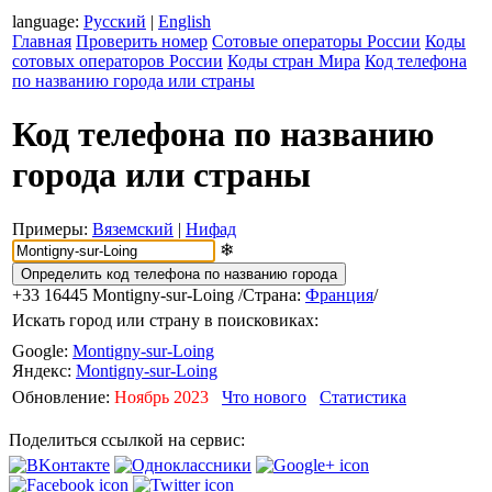
language:
Русский
|
English
Главная
Проверить номер
Сотовые операторы России
Коды
сотовых операторов России
Коды стран Мира
Код телефона
по названию города или страны
Код телефона по названию
города или страны
Примеры:
Вяземский
|
Нифад
❄
+33 16445
Montigny-sur-Loing
/Страна:
Франция
/
Искать город или страну в поисковиках:
Google:
Montigny-sur-Loing
Яндекс:
Montigny-sur-Loing
Обновление:
Ноябрь 2023
Что нового
Статистика
Поделиться ссылкой на сервис: