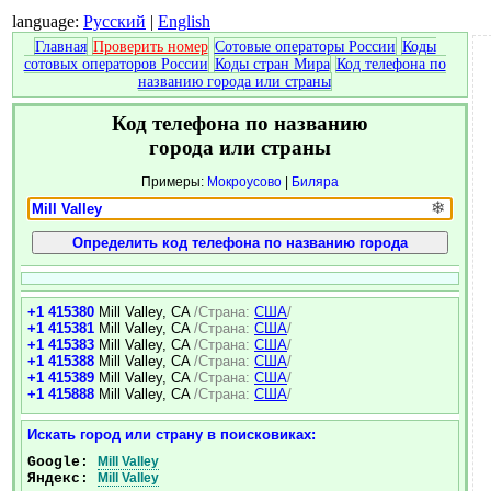
language:
Русский
|
English
Главная
Проверить номер
Сотовые операторы России
Коды
сотовых операторов России
Коды стран Мира
Код телефона по
названию города или страны
Код телефона по названию
города или страны
Примеры:
Мокроусово
|
Биляра
❄
+1 415380
Mill Valley, CA
/Страна:
США
/
+1 415381
Mill Valley, CA
/Страна:
США
/
+1 415383
Mill Valley, CA
/Страна:
США
/
+1 415388
Mill Valley, CA
/Страна:
США
/
+1 415389
Mill Valley, CA
/Страна:
США
/
+1 415888
Mill Valley, CA
/Страна:
США
/
Искать город или страну в поисковиках:
Google:
Mill Valley
Яндекс:
Mill Valley