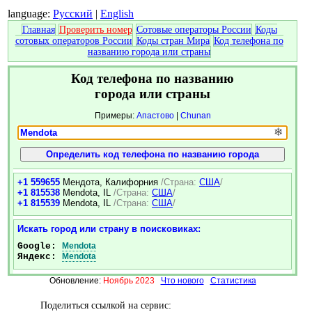
language:
Русский
|
English
Главная
Проверить номер
Сотовые операторы России
Коды
сотовых операторов России
Коды стран Мира
Код телефона по
названию города или страны
Код телефона по названию
города или страны
Примеры:
Апастово
|
Chunan
❄
+1 559655
Мендота, Калифорния
/Страна:
США
/
+1 815538
Mendota, IL
/Страна:
США
/
+1 815539
Mendota, IL
/Страна:
США
/
Искать город или страну в поисковиках:
Google:
Mendota
Яндекс:
Mendota
Обновление:
Ноябрь 2023
Что нового
Статистика
Поделиться ссылкой на сервис: