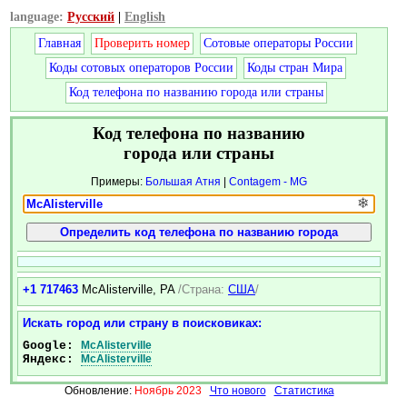
language:
Русский
|
English
Главная
Проверить номер
Сотовые операторы России
Коды сотовых операторов России
Коды стран Мира
Код телефона по названию города или страны
Код телефона по названию
города или страны
Примеры:
Большая Атня
|
Contagem - MG
❄
+1 717463
McAlisterville, PA
/Страна:
США
/
Искать город или страну в поисковиках:
Google:
McAlisterville
Яндекс:
McAlisterville
Обновление:
Ноябрь 2023
Что нового
Статистика