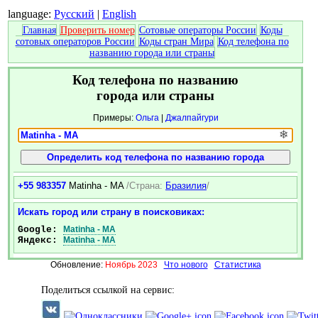
language:
Русский
|
English
Главная
Проверить номер
Сотовые операторы России
Коды
сотовых операторов России
Коды стран Мира
Код телефона по
названию города или страны
Код телефона по названию
города или страны
Примеры:
Ольга
|
Джалпайгури
❄
+55 983357
Matinha - MA
/Страна:
Бразилия
/
Искать город или страну в поисковиках:
Google:
Matinha - MA
Яндекс:
Matinha - MA
Обновление:
Ноябрь 2023
Что нового
Статистика
Поделиться ссылкой на сервис: