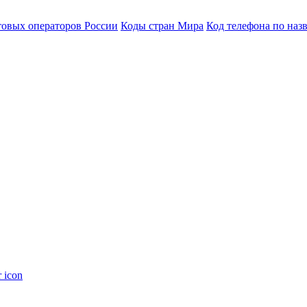
товых операторов России
Коды стран Мира
Код телефона по наз