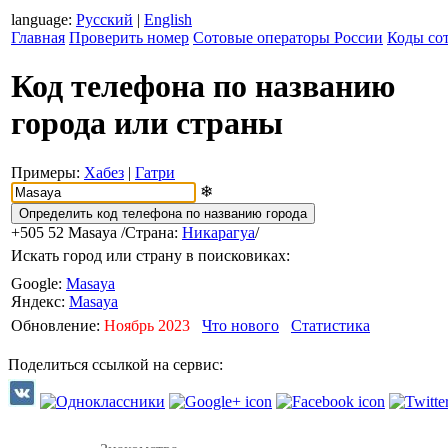
language:
Русский
|
English
Главная
Проверить номер
Сотовые операторы России
Коды со
Код телефона по названию
города или страны
Примеры:
Хабез
|
Гатри
❄
+505 52
Masaya
/Страна:
Никарагуа
/
Искать город или страну в поисковиках:
Google:
Masaya
Яндекс:
Masaya
Обновление:
Ноябрь 2023
Что нового
Статистика
Поделиться ссылкой на сервис: