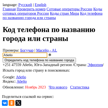
language:
Русский
|
English
Главная
Проверить номер
Сотовые операторы России
Коды
сотовых операторов России
Коды стран Мира
Код телефона
по названию города или страны
Код телефона по названию
города или страны
Примеры:
Богучар
|
Масейо - AL
❄
+251 47559
Абебо, Юго-Западный регион
/Страна:
Эфиопия
/
Искать город или страну в поисковиках:
Google:
Абебо
Яндекс:
Абебо
Обновление:
Ноябрь 2023
Что нового
Статистика
Поделиться ссылкой на сервис: